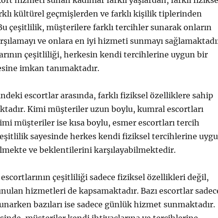
t hizmeti sunan kadınlar farklı yaşlardan, farklı fizikse
rklı kültürel geçmişlerden ve farklı kişilik tiplerinden
u çeşitlilik, müşterilere farklı tercihler sunarak onların
arşılamayı ve onlara en iyi hizmeti sunmayı sağlamaktadı
rının çeşitliliği, herkesin kendi tercihlerine uygun bir
esine imkan tanımaktadır.
deki escortlar arasında, farklı fiziksel özelliklere sahip
tadır. Kimi müşteriler uzun boylu, kumral escortları
imi müşteriler ise kısa boylu, esmer escortları tercih
eşitlilik sayesinde herkes kendi fiziksel tercihlerine uyg
ilmekte ve beklentilerini karşılayabilmektedir.
scortlarının çeşitliliği sadece fiziksel özellikleri değil,
nulan hizmetleri de kapsamaktadır. Bazı escortlar sadec
unarken bazıları ise sadece günlük hizmet sunmaktadır.