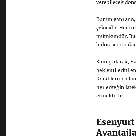
verebilecek dona
Bunun yanı sıra
çekicidir. Her tü
mümkündür. Bu s
bulması mümkün
Sonuç olarak,
Es
beklentilerini e
Kendilerine olan 
her erkeğin iste
etmektedir.
Esenyurt
Avantajla