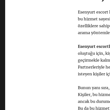
Esenyurt escort h
bu hizmet sayesi
özelliklere sahip 
arama yöntemleri
Esenyurt escortl
oluştuğu için, k
geçirmekle kalma
Partnerleriyle h
isteyen kişiler i
Bunun yanı sıra
Kişiler, bu hizme
ancak bu durumd
Bu da bu hizmeti 