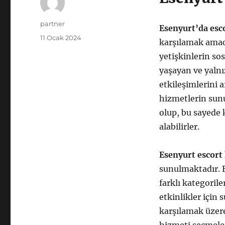
Yazar
partner
Esenyurt’da esc
Yayın
11 Ocak 2024
karşılamak amacı
tarihi
yetişkinlerin so
yaşayan ve yalnı
etkileşimlerini ar
hizmetlerin sunu
olup, bu sayede k
alabilirler.
Esenyurt escort
sunulmaktadır. B
farklı kategoril
etkinlikler için 
karşılamak üzere