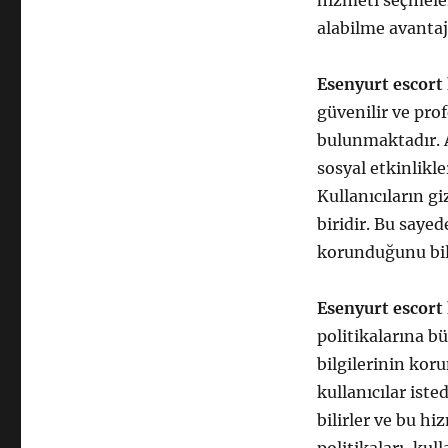
hizmeti seçmeler
alabilme avantaj
Esenyurt escort 
güvenilir ve pro
bulunmaktadır. A
sosyal etkinlikler
Kullanıcıların g
biridir. Bu sayed
korunduğunu bilir
Esenyurt escort
politikalarına bü
bilgilerinin kor
kullanıcılar iste
bilirler ve bu hi