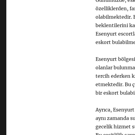
Günümüzde, eskor
özelliklerden, fa
olabilmektedir. B
beklentilerini k
Esenyurt escortla
eskort bulabilm
Esenyurt bölgesin
olanlar bulunmak
tercih ederken k
etmektedir. Bu ç
bir eskort bulab
Ayrıca, Esenyurt e
aynı zamanda su
gecelik hizmet s