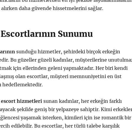
lanıcıların bu hizmetlerden en iyi şekilde faydalanmaların
 alırken daha güvende hissetmelerini sağlar.
 Escortlarının Sunumu
larının
sunduğu hizmetler, şehirdeki birçok erkeğin
edir. Bu güzeller güzeli kadınlar, müşterilerine unutulma
mak için ellerinden geleni yapmaktadır. Her biri kendi
aşmış olan escortlar, müşteri memnuniyetini en üst
ı hedeflemektedir.
 escort hizmetleri
sunan kadınlar, her erkeğin farklı
layacak şekilde geniş bir yelpazeye sahiptir. Kimi erkekle
eğlencesi yaşamak isterken, kimileri için ise romantik bir
ih edilebilir. Bu escortlar, her türlü talebe karşılık