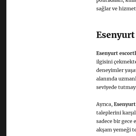
politikaları, kul
sağlar ve hizmet
Esenyurt
Esenyurt escort
ilgisini çekmekt
deneyimler yaşat
alanında uzmanl
seviyede tutmay
Ayrıca,
Esenyurt
taleplerini karşı
sadece bir gece 
akşam yemeği terc